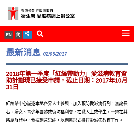
Togg
EN
简
navi
關於我們
最新消息
02/05/2017
服務範圍
2018年第一季度「紅絲帶動力」愛滋病教育資
文件櫃
助計劃現已接受申請，截止日期：2017年10月
31日
統計數字
紅絲帶中心誠邀本地各界人士參與，加入預防愛滋病行列，無論長
新聞發佈
者、婦女、青少年團體或街坊福利會，在職人士或學生，一齊在其
所屬群體中，發揮創意思維，以創新形式推行愛滋病教育工作。
愛滋病病毒感染與醫護人員專家組