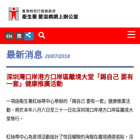
Togg
EN
简
navi
關於我們
最新消息
20/07/2018
服務範圍
深圳灣口岸港方口岸區離境大堂「錫自己 要有
文件櫃
一套」健康推廣活動
統計數字
一項由衞生署紅絲帶中心舉辦的「錫自己 要有一套」健康推廣活
動，將於本年八月六日至三十一日在深圳灣口岸港方口岸區離境大
新聞發佈
堂舉行。
愛滋病病毒感染與醫護人員專家組
紅絲帶中心為是項活動設計了悅目耀眼的海報在離境通道張貼，活