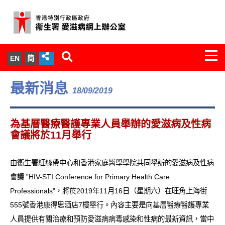
Togg
EN
简
navi
關於我們
最新消息
18/09/2019
服務範圍
為基層醫療醫護專業人員舉辦的愛滋病及性病
文件櫃
會議將於11月舉行
統計數字
由衞生署紅絲帶中心和香港家庭醫學學院共同舉辦的愛滋病及性病
會議 ”HIV-STI Conference for Primary Health Care
新聞發佈
Professionals”，將於2019年11月16日（星期六）在旺角上海街
555號香港康得思酒店7樓舉行。內容主要是向基層醫療醫護專業
愛滋病病毒感染與醫護人員專家組
人員提供有關治療和預防愛滋病病毒感染和性病的最新資訊，當中