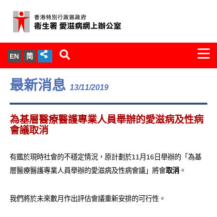
Togg
EN
简
navi
關於我們
最新消息
13/11/2019
服務範圍
為基層醫療醫護專業人員舉辦的愛滋病及性病
文件櫃
會議取消
統計數字
有鑑於現時社會的不穩定情況，原計劃於11月16日舉辦的「為基
層醫療醫護專業人員舉辦的愛滋病及性病會議」將會
取消
。
新聞發佈
我們將於未來數月作出評估會議重新安排的可行性。
愛滋病病毒感染與醫護人員專家組