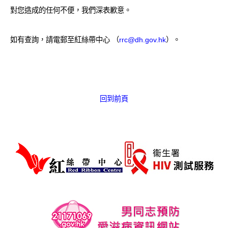
愛滋病呈報表格
對您造成的任何不便，我們深表歉意。
其他
如有查詢，請電郵至紅絲帶中心 （
rrc@dh.gov.hk
）。
回到前頁