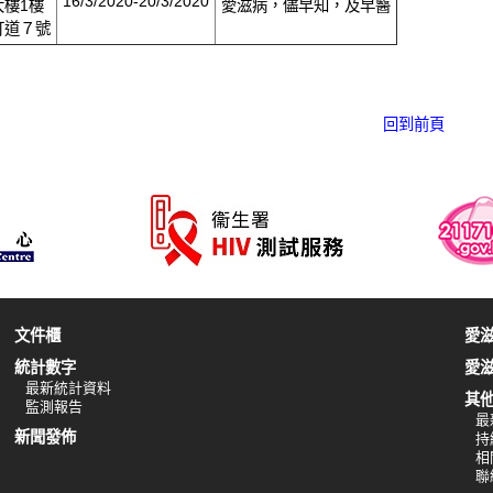
16/3/2020-20/3/2020
大樓1樓
愛滋病，儘早知，及早醫
打道７號
回到前頁
文件櫃
愛
統計數字
愛
最新統計資料
其
監測報告
最
新聞發佈
持
相
聯