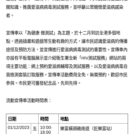
愛滋病呈報表格
關知識，推廣愛滋病病毒測試服務，並呼籲公眾關懷愛滋病感染
者。
其他
宣傳車以「為健康 做測試」為主題，於十二月到訪全港多個地
點，透過插畫和遊戲等生動有趣的方式，讓市民認識愛滋病的傳播
途徑及預防方法，並宣傳進行愛滋病病毒測試的重要性。宣傳車內
亦設有平板電腦展示並介紹衞生署全新「HIV測試服務」網站的兩
項主要功能：網上預約愛滋病輔導及測試服務，以及愛滋病病毒自
我檢測套裝訂取服務。宣傳車活動費用全免，無需預約，歡迎市民
參與。市民更可獲發紀念品，先到先得。
流動宣傳車活動時間表：
日期
時間
地點
01/12/2023
10:00-
五
樂富橫頭磡南道（近樂富站）
18:00