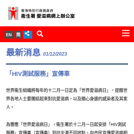
Togg
EN
简
navi
關於我們
最新消息
01/12/2023
服務範圍
「HIV測試服務」宣傳車
文件櫃
世界衞生組織將每年的十二月一日定為「世界愛滋病日」，提醒世
統計數字
界各地人士要團結起來對抗愛滋病，以及關心身邊的感染者及其家
人。
新聞發佈
愛滋病病毒感染與醫護人員專家組
為響應「世界愛滋病日」，衞生署於十二月一日起安排「HIV測試
服務」宣傳車（宣傳車）到訪全港不同地點，向市民宣傳愛滋病相