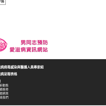
早醫
滋病病毒感染與醫護人員專家組
滋病呈報表格
他
新動態
續進修
關網頁
絡我們