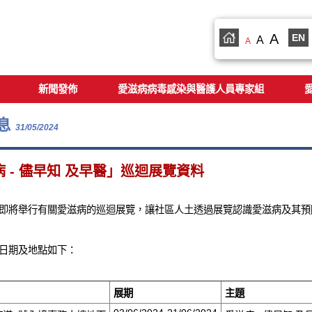
A
EN
A
A
新聞發佈
愛滋病病毒感染與醫護人員專家組
息
31/05/2024
 - 儘早知 及早醫」巡迴展覽資料
即將舉行有關愛滋病的巡迴展覽，讓社區人土透過展覽認識愛滋病及其預
日期及地點如下：
展期
主題