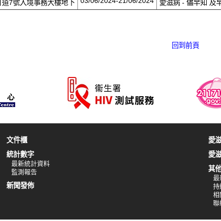
03/06/2024-21/06/2024
打道7號入境事務大樓地下
愛滋病 - 儘早知 及
回到前頁
文件櫃
愛
統計數字
愛
最新統計資料
其
監測報告
最
新聞發佈
持
相
聯