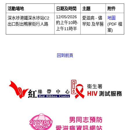
愛滋病呈報表格
活動場地
日期及時間
主題
附件
12/05/2026
深水埗港鐵深水埗站C2
愛滋病 - 儘
地圖
其他
約上午10時-
出口對出鴨寮街行人路
早知 及早醫
(PDF 檔
上午11時半
案)
回到前頁