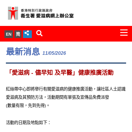
Togg
EN
简
navi
關於我們
最新消息
11/05/2026
服務範圍
「愛滋病 - 儘早知 及早醫」健康推廣活動
文件櫃
紅絲帶中心即將舉行有關愛滋病的健康推廣活動，讓社區人土認識
統計數字
愛滋病及其預防方法，活動期間有單張及宣傳品免費派發
(數量有限，先到先得)。
新聞發佈
愛滋病病毒感染與醫護人員專家組
活動的日期及地點如下：