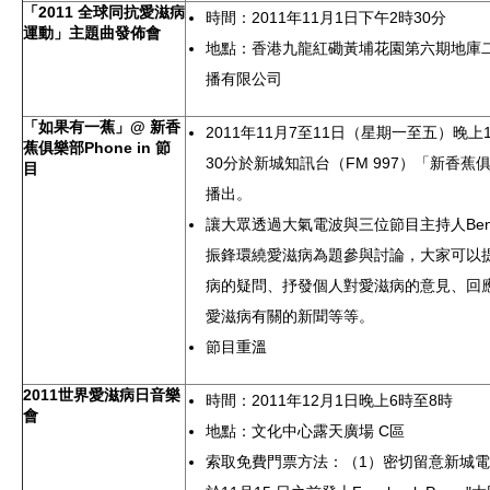
「2011 全球同抗愛滋病
時間：2011年11月1日下午2時30分
運動」主題曲發佈會
地點：香港九龍紅磡黃埔花園第六期地庫
播有限公司
「如果有一蕉」@ 新香
2011年11月7至11日（星期一至五）晚上
蕉俱樂部Phone in 節
30分於新城知訊台（FM 997）「新香蕉
目
播出。
讓大眾透過大氣電波與三位節目主持人Ben, 
振鋒環繞愛滋病為題參與討論，大家可以
病的疑問、抒發個人對愛滋病的意見、回
愛滋病有關的新聞等等。
節目重溫
2011世界愛滋病日音樂
時間：2011年12月1日晚上6時至8時
會
地點：文化中心露天廣場 C區
索取免費門票方法：（1）密切留意新城電