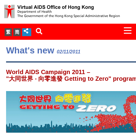
Togg
繁
简
navi
About Us
What's new
02/11/2011
Services
World AIDS Campaign 2011 –
Document Cabinet
"大同世界 ‧ 向零進發 Getting to Zero" progra
Statistics
Press Release
Expert Panel on HIV Infection of
Health Care Workers