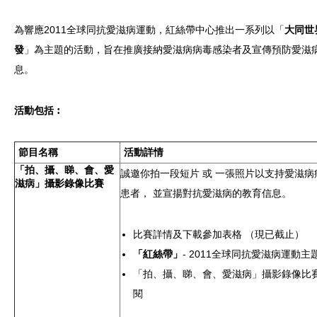
HIV/AIDS
為響應2011全球同抗愛滋病運動，紅絲帶中心推出一系列以「
大同世
Report Form
發
」為主題的活動，旨在推廣接納愛滋病病毒感染者及宣傳預防愛滋
息。
Others
活動包括︰
節目名稱
活動詳情
「拍、攝、睇、會、愛
誠邀你拍一段短片 或 一張照片以支持愛滋病
滋病」攝影錄像比賽
患者， 並宣揚對抗愛滋病的教育信息。
比賽詳情及下載參加表格 （現已截止）
「紅絲帶」
- 2011全球同抗愛滋病運動主
「拍、攝、睇、會、愛滋病」攝影錄像比
閱