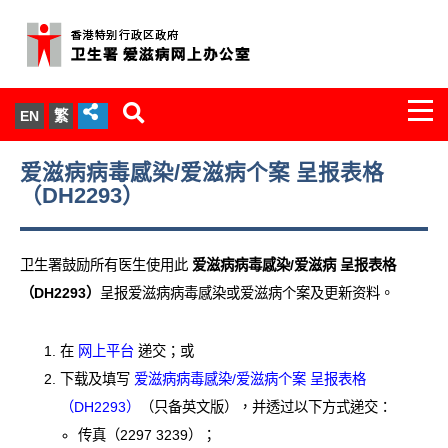
Togg
EN
繁
navi
关於我们
爱滋病病毒感染/爱滋病个案 呈报表格
（DH2293）
服务范围
卫生署鼓励所有医生使用此
爱滋病病毒感染/爱滋病 呈报表格
文件柜
（DH2293）
呈报爱滋病病毒感染或爱滋病个案及更新资料。
统计数字
在
网上平台
递交；或
新闻发布
下载及填写
爱滋病病毒感染/爱滋病个案 呈报表格
（DH2293）
（只备英文版），并透过以下方式递交：
爱滋病病毒感染与医护人员专家组
传真（2297 3239）；