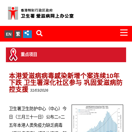
Togg
EN
繁
navi
关於我们
重点项目
服务范围
本港爱滋病病毒感染新增个案连续10年
文件柜
下跌 卫生署深化社区参与 巩固爱滋病防
控支援
31/03/2026
统计数字
新闻发布
卫生署卫生防护中心（中心）今
日（三月三十一日）公布二○二
爱滋病病毒感染与医护人员专家组
五年本港人类免疫力缺乏病毒