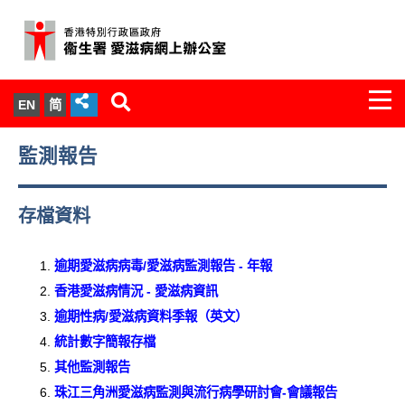
Togg
EN
简
navi
關於我們
監測報告
服務範圍
存檔資料
文件櫃
逾期愛滋病病毒/愛滋病監測報告 - 年報
統計數字
香港愛滋病情況 - 愛滋病資訊
逾期性病/愛滋病資料季報（英文）
新聞發佈
統計數字簡報存檔
其他監測報告
愛滋病病毒感染與醫護人員專家組
珠江三角洲愛滋病監測與流行病學研討會-會議報告